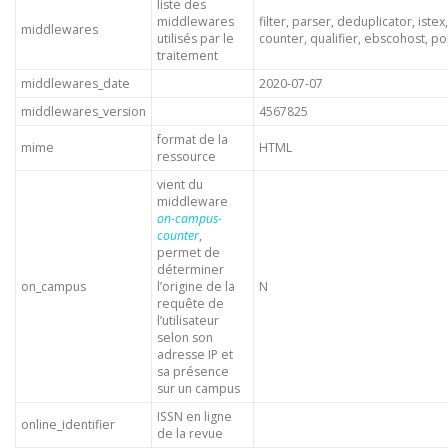
liste des
middlewares
filter, parser, deduplicator, iste
middlewares
utilisés par le
counter, qualifier, ebscohost, p
traitement
middlewares_date
2020-07-07
middlewares_version
4567825
format de la
mime
HTML
ressource
vient du
middleware
on-campus-
counter
,
permet de
déterminer
on_campus
l’origine de la
N
requête de
l’utilisateur
selon son
adresse IP et
sa présence
sur un campus
ISSN en ligne
online_identifier
de la revue