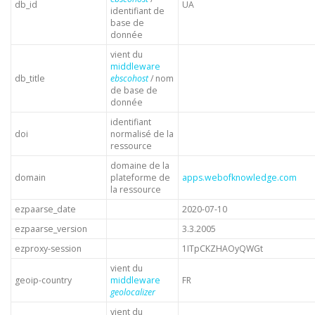
db_id
UA
identifiant de
base de
donnée
vient du
middleware
db_title
ebscohost
/ nom
de base de
donnée
identifiant
doi
normalisé de la
ressource
domaine de la
domain
plateforme de
apps.webofknowledge.com
la ressource
ezpaarse_date
2020-07-10
ezpaarse_version
3.3.2005
ezproxy-session
1ITpCKZHAOyQWGt
vient du
geoip-country
middleware
FR
geolocalizer
vient du