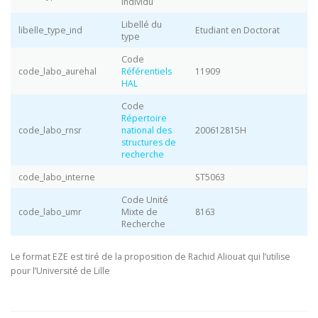
individu
Libellé du
libelle_type_ind
Etudiant en Doctorat
type
Code
code_labo_aurehal
Référentiels
11909
HAL
Code
Répertoire
code_labo_rnsr
national des
200612815H
structures de
recherche
code_labo_interne
ST5063
Code Unité
code_labo_umr
Mixte de
8163
Recherche
Le format EZE est tiré de la proposition de Rachid Aliouat qui l’utilise
pour l’Université de Lille