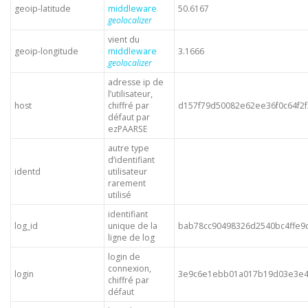
geoip-latitude
middleware
50.6167
geolocalizer
vient du
geoip-longitude
middleware
3.1666
geolocalizer
adresse ip de
l’utilisateur,
host
chiffré par
d157f79d50082e62ee36f0c64f2
défaut par
ezPAARSE
autre type
d’identifiant
identd
utilisateur
rarement
utilisé
identifiant
log_id
unique de la
bab78cc90498326d2540bc4ffe9
ligne de log
login de
connexion,
login
3e9c6e1ebb01a017b19d03e3e
chiffré par
défaut