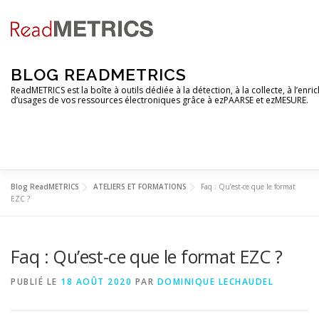
Aller
au
contenu
BLOG READMETRICS
ReadMETRICS est la boîte à outils dédiée à la détection, à la collecte, à l’en
d’usages de vos ressources électroniques grâce à ezPAARSE et ezMESURE.
Blog ReadMETRICS
ATELIERS ET FORMATIONS
Faq : Qu’est-ce que le format
NOUVELLES FONCTIONNALITES
ANALYSES DE PLATEF
EZC ?
Faq : Qu’est-ce que le format EZC ?
EZCOUNTER
FAQ & GLOSSAIRE
COM
DOCUME
PUBLIÉ LE
18 AOÛT 2020
PAR
DOMINIQUE LECHAUDEL