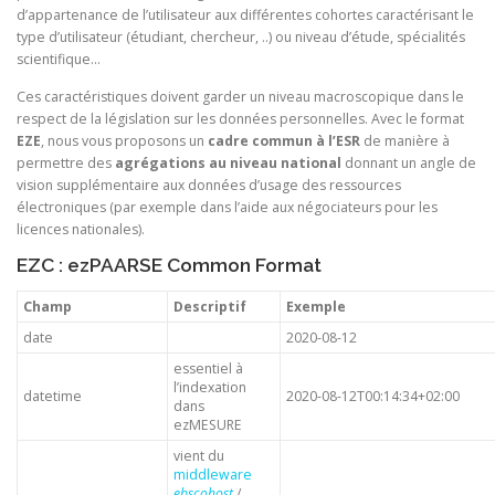
d’appartenance de l’utilisateur aux différentes cohortes caractérisant le
type d’utilisateur (étudiant, chercheur, ..) ou niveau d’étude, spécialités
scientifique…
Ces caractéristiques doivent garder un niveau macroscopique dans le
respect de la législation sur les données personnelles. Avec le format
EZE
, nous vous proposons un
cadre commun à l’ESR
de manière à
permettre des
agrégations au niveau national
donnant un angle de
vision supplémentaire aux données d’usage des ressources
électroniques (par exemple dans l’aide aux négociateurs pour les
licences nationales).
EZC : ezPAARSE Common Format
Champ
Descriptif
Exemple
date
2020-08-12
essentiel à
l’indexation
datetime
2020-08-12T00:14:34+02:00
dans
ezMESURE
vient du
middleware
ebscohost
/