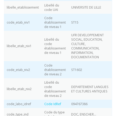
Libellé du
libelle_etablissement
UNIVERSITE DE LILLE
code UAI
Code
code_etab_niv1
établissement
ST15
de niveau 1
UFR DEVELOPPEMENT
Libellé du
SOCIAL, EDUCATION,
code
CULTURE,
libelle_etab_niv1
établissement
COMMUNICATION,
de niveau 1
INFORMATION,
DOCUMENTATION
Code
code_etab_niv2
établissement
ST1602
de niveau 2
Libellé du
code
DEPARTEMENT LANGUES
libelle_etab_niv2
établissement
ET CULTURES ANTIQUES
de niveau 2
code_labo_idref
Code IdRef
094767386
Code du type
code_type_ind
DOC, ENSCHER…