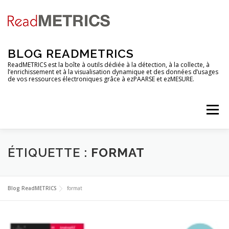
Aller
au
contenu
BLOG READMETRICS
ReadMETRICS est la boîte à outils dédiée à la détection, à la collecte, à
l’enrichissement et à la visualisation dynamique et des données d’usages
de vos ressources électroniques grâce à ezPAARSE et ezMESURE.
Menu
NOUVELLES FONCTIONNALITES
ÉTIQUETTE :
FORMAT
ANALYSES DE PLATEFORMES
TUTORIELS
Blog ReadMETRICS
format
RENDEZ-VOUS
EZCOUNTER
FAQ & GLOSSAIRE