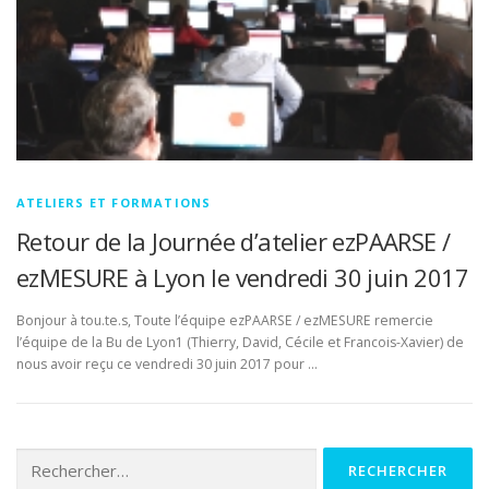
ATELIERS ET FORMATIONS
Retour de la Journée d’atelier ezPAARSE /
ezMESURE à Lyon le vendredi 30 juin 2017
Bonjour à tou.te.s, Toute l’équipe ezPAARSE / ezMESURE remercie
l’équipe de la Bu de Lyon1 (Thierry, David, Cécile et Francois-Xavier) de
nous avoir reçu ce vendredi 30 juin 2017 pour …
Rechercher :