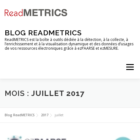
Aller
au
contenu
BLOG READMETRICS
ReadMETRICS est la boîte à outils dédiée à la détection, à la collecte, à
l’enrichissement et à la visualisation dynamique et des données d’usages
de vos ressources électroniques grâce à ezPAARSE et ezMESURE.
Menu
NOUVELLES FONCTIONNALITES
MOIS :
JUILLET 2017
ANALYSES DE PLATEFORMES
TUTORIELS
Blog ReadMETRICS
2017
juillet
RENDEZ-VOUS
EZCOUNTER
FAQ & GLOSSAIRE