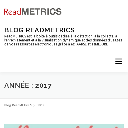
Aller
au
contenu
BLOG READMETRICS
ReadMETRICS est la boîte à outils dédiée à la détection, à la collecte, à
l’enrichissement et à la visualisation dynamique et des données d’usages
de vos ressources électroniques grâce à ezPAARSE et ezMESURE.
Menu
NOUVELLES FONCTIONNALITES
ANNÉE :
2017
ANALYSES DE PLATEFORMES
TUTORIELS
Blog ReadMETRICS
2017
RENDEZ-VOUS
EZCOUNTER
FAQ & GLOSSAIRE