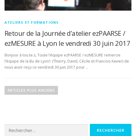
ATELIERS ET FORMATIONS
Retour de la Journée d’atelier ezPAARSE /
ezMESURE à Lyon le vendredi 30 juin 2017
Bonjour à tou.te.s, Toute l’équipe ezPAARSE / ezMESURE remercie
l’équipe de la Bu de Lyon1 (Thierry, David, Cécile et Francois-Xavier) de
nous avoir reçu ce vendredi 30 juin 2017 pour …
N
a
ARTICLES PLUS ANCIENS
v
i
g
a
Rechercher :
t