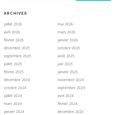
i
o
n
ARCHIVES
d
juillet 2026
mai 2026
e
avril 2026
mars 2026
s
février 2026
janvier 2026
a
r
décembre 2025
octobre 2025
t
septembre 2025
août 2025
i
juillet 2025
juin 2025
c
février 2025
janvier 2025
l
décembre 2024
novembre 2024
e
s
octobre 2024
septembre 2024
juillet 2024
avril 2024
mars 2024
février 2024
janvier 2024
décembre 2023