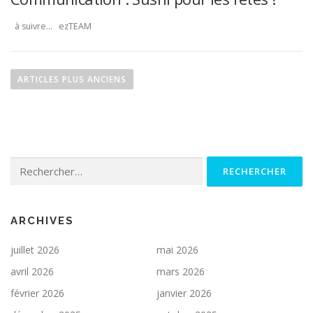
à suivre… ezTEAM
N
a
ARTICLES PLUS ANCIENS
v
i
g
a
Rechercher :
t
i
o
n
ARCHIVES
d
juillet 2026
mai 2026
e
avril 2026
mars 2026
s
février 2026
janvier 2026
a