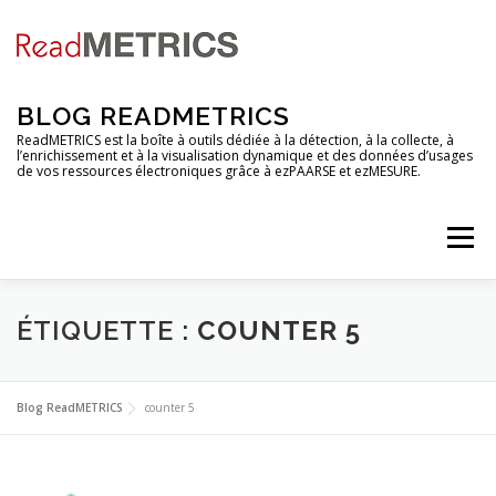
Aller
au
contenu
BLOG READMETRICS
ReadMETRICS est la boîte à outils dédiée à la détection, à la collecte, à
l’enrichissement et à la visualisation dynamique et des données d’usages
de vos ressources électroniques grâce à ezPAARSE et ezMESURE.
Menu
NOUVELLES FONCTIONNALITES
ÉTIQUETTE :
COUNTER 5
ANALYSES DE PLATEFORMES
TUTORIELS
Blog ReadMETRICS
counter 5
RENDEZ-VOUS
EZCOUNTER
FAQ & GLOSSAIRE