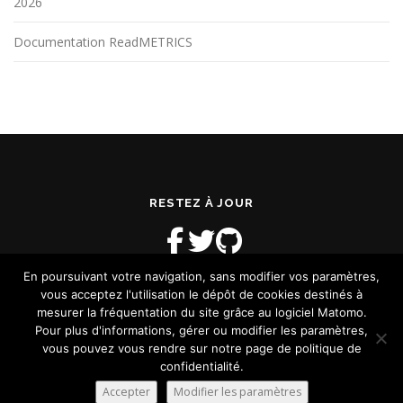
2026
Documentation ReadMETRICS
RESTEZ À JOUR
En poursuivant votre navigation, sans modifier vos paramètres,
vous acceptez l'utilisation le dépôt de cookies destinés à
mesurer la fréquentation du site grâce au logiciel Matomo.
Pour plus d'informations, gérer ou modifier les paramètres,
vous pouvez vous rendre sur notre page de politique de
Copyright © 2026 Blog ReadMETRICS
–
OnePress
thème par
confidentialité.
FameThemes. Traduit par Wp Trads.
Accepter
Modifier les paramètres