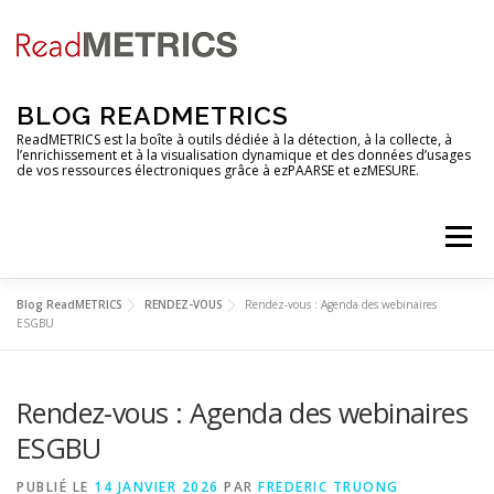
Aller
au
contenu
BLOG READMETRICS
ReadMETRICS est la boîte à outils dédiée à la détection, à la collecte, à
l’enrichissement et à la visualisation dynamique et des données d’usages
de vos ressources électroniques grâce à ezPAARSE et ezMESURE.
Menu
Blog ReadMETRICS
RENDEZ-VOUS
Rendez-vous : Agenda des webinaires
NOUVELLES FONCTIONNALITES
ESGBU
Rendez-vous : Agenda des webinaires
ANALYSES DE PLATEFORMES
TUTORIELS
ESGBU
RENDEZ-VOUS
EZCOUNTER
FAQ & GLOSSAIRE
PUBLIÉ LE
14 JANVIER 2026
PAR
FREDERIC TRUONG