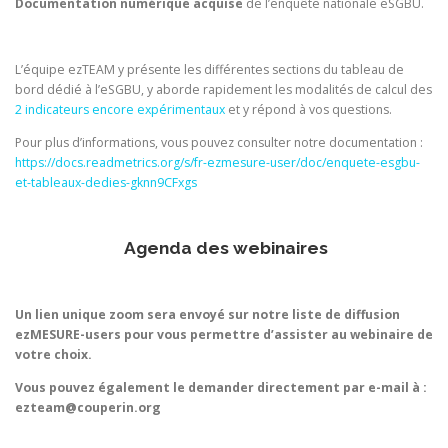
Documentation numérique acquise
de l’enquête nationale eSGBU.
L’équipe ezTEAM y présente les
différentes sections du tableau de
bord dédié à l’eSGBU
, y aborde rapidement les modalités de calcul des
2 indicateurs encore expérimentaux
et y répond à vos questions.
Pour plus d’informations, vous pouvez consulter notre documentation :
https://docs.readmetrics.org/s/fr-ezmesure-user/doc/enquete-esgbu-
et-tableaux-dedies-gknn9CFxgs
Agenda des webinaires
Un lien unique zoom sera envoyé sur notre liste de diffusion
ezMESURE-users pour vous permettre d’assister au webinaire de
votre choix.
Vous pouvez également le demander directement par e-mail à :
ezteam@couperin.org