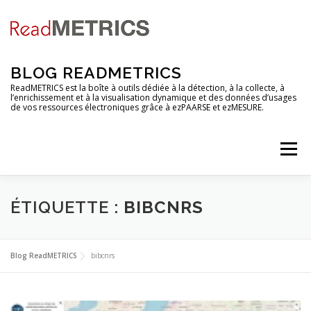
Aller
au
contenu
BLOG READMETRICS
ReadMETRICS est la boîte à outils dédiée à la détection, à la collecte, à
l’enrichissement et à la visualisation dynamique et des données d’usages
de vos ressources électroniques grâce à ezPAARSE et ezMESURE.
Menu
NOUVELLES FONCTIONNALITES
ÉTIQUETTE :
BIBCNRS
ANALYSES DE PLATEFORMES
TUTORIELS
Blog ReadMETRICS
bibcnrs
RENDEZ-VOUS
EZCOUNTER
FAQ & GLOSSAIRE