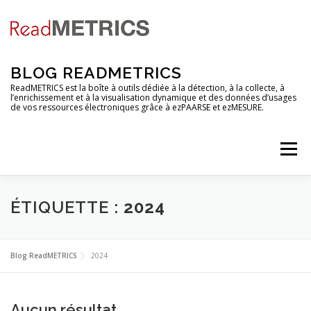
Aller
au
contenu
BLOG READMETRICS
ReadMETRICS est la boîte à outils dédiée à la détection, à la collecte, à
l’enrichissement et à la visualisation dynamique et des données d’usages
de vos ressources électroniques grâce à ezPAARSE et ezMESURE.
Menu
NOUVELLES FONCTIONNALITES
ÉTIQUETTE :
2024
ANALYSES DE PLATEFORMES
TUTORIELS
Blog ReadMETRICS
2024
RENDEZ-VOUS
EZCOUNTER
FAQ & GLOSSAIRE
Aucun résultat