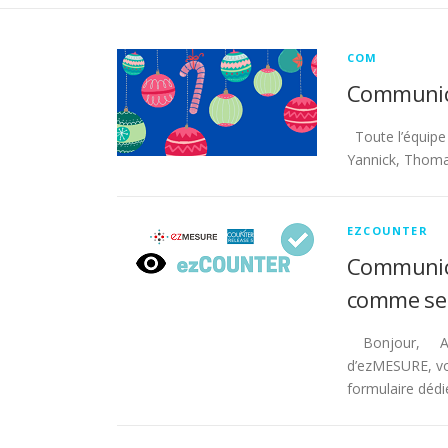
COM
Communica
Toute l’équipe
Yannick, Thoma
EZCOUNTER
Communic
comme ser
Bonjour, Avec
d’ezMESURE, vou
formulaire dédi