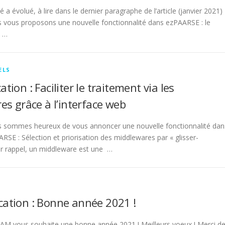
é a évolué, à lire dans le dernier paragraphe de l’article (janvier 202
vous proposons une nouvelle fonctionnalité dans ezPAARSE : le
é …
ELS
ion : Faciliter le traitement via les
s grâce à l’interface web
sommes heureux de vous annoncer une nouvelle fonctionnalité dan
ARSE : Sélection et priorisation des middlewares par « glisser-
 rappel, un middleware est une …
tion : Bonne année 2021 !
M vous souhaite une bonne année 2021 ! Meilleurs voeux ! Merci d