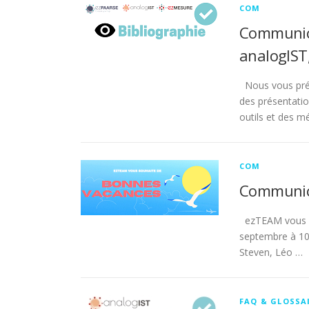
COM
Communica
analogIST
Nous vous prése
des présentatio
outils et des m
COM
Communica
ezTEAM vous so
septembre à 10
Steven, Léo …
FAQ & GLOSSA