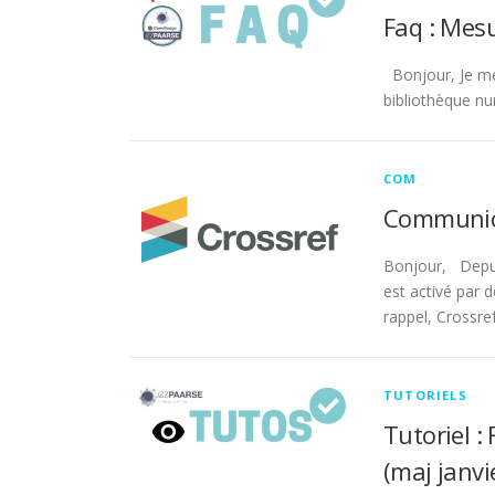
Faq : Mes
Bonjour, Je me
bibliothèque nu
COM
Communica
Bonjour, Depuis
est activé par 
rappel, Crossr
TUTORIELS
Tutoriel :
(maj janvi