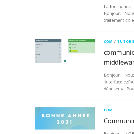
La fonctionnalit
Bonjour, Nous 
traitement cibl
COM
/
TUTORI
communicat
middleware
Bonjour, Nous 
l’interface ezPA
déposer » Pour
COM
Communica
Bonjour, ezTEA