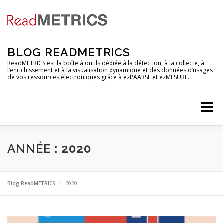
Aller
au
contenu
BLOG READMETRICS
ReadMETRICS est la boîte à outils dédiée à la détection, à la collecte, à
l’enrichissement et à la visualisation dynamique et des données d’usages
de vos ressources électroniques grâce à ezPAARSE et ezMESURE.
Menu
NOUVELLES FONCTIONNALITES
ANNÉE :
2020
ANALYSES DE PLATEFORMES
TUTORIELS
Blog ReadMETRICS
2020
RENDEZ-VOUS
EZCOUNTER
FAQ & GLOSSAIRE