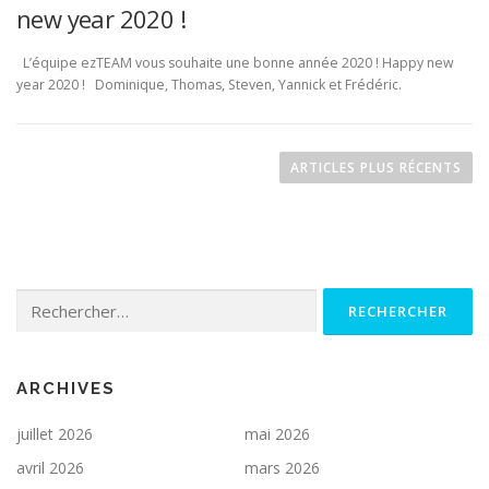
new year 2020 !
L’équipe ezTEAM vous souhaite une bonne année 2020 ! Happy new
year 2020 ! Dominique, Thomas, Steven, Yannick et Frédéric.
N
a
ARTICLES PLUS RÉCENTS
v
i
g
a
Rechercher :
t
i
o
n
ARCHIVES
d
juillet 2026
mai 2026
e
avril 2026
mars 2026
s