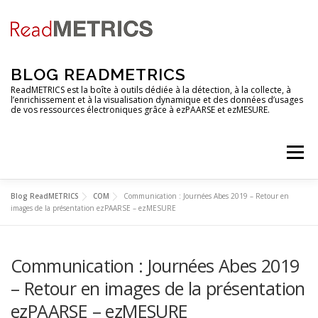
Aller
au
contenu
BLOG READMETRICS
ReadMETRICS est la boîte à outils dédiée à la détection, à la collecte, à
l’enrichissement et à la visualisation dynamique et des données d’usages
de vos ressources électroniques grâce à ezPAARSE et ezMESURE.
Menu
Blog ReadMETRICS
COM
Communication : Journées Abes 2019 – Retour en
NOUVELLES FONCTIONNALITES
images de la présentation ezPAARSE – ezMESURE
Communication : Journées Abes 2019
ANALYSES DE PLATEFORMES
TUTORIELS
– Retour en images de la présentation
ezPAARSE – ezMESURE
RENDEZ-VOUS
EZCOUNTER
FAQ & GLOSSAIRE