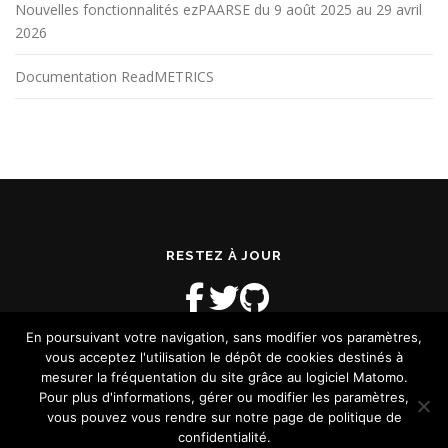
Nouvelles fonctionnalités ezPAARSE du 9 août 2025 au 29 avril
2026
Documentation ReadMETRICS
RESTEZ À JOUR
En poursuivant votre navigation, sans modifier vos paramètres,
vous acceptez l'utilisation le dépôt de cookies destinés à
mesurer la fréquentation du site grâce au logiciel Matomo.
Pour plus d'informations, gérer ou modifier les paramètres,
vous pouvez vous rendre sur notre page de politique de
Copyright © 2026 Blog ReadMETRICS
–
OnePress
thème par
confidentialité.