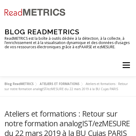
Aller
au
contenu
BLOG READMETRICS
ReadMETRICS est la boîte à outils dédiée à la détection, à la collecte, à
l’enrichissement et à la visualisation dynamique et des données d’usages
de vos ressources électroniques grâce à ezPAARSE et ezMESURE.
Menu
Blog ReadMETRICS
ATELIERS ET FORMATIONS
Ateliers et formations : Retour
NOUVELLES FONCTIONNALITES
sur notre formation analogIST/ezMESURE du 22 mars 2019 à la BU Cujas PARIS
Ateliers et formations : Retour sur
ANALYSES DE PLATEFORMES
TUTORIELS
notre formation analogIST/ezMESURE
du 22 mars 2019 à la BU Cujas PARIS
RENDEZ-VOUS
EZCOUNTER
FAQ & GLOSSAIRE