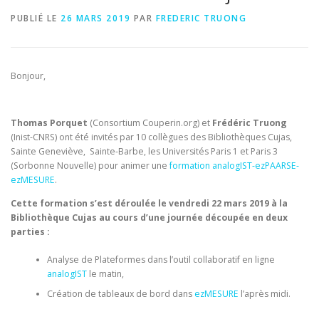
PUBLIÉ LE
26 MARS 2019
PAR
FREDERIC TRUONG
COM
DOCUMENTATION
ENGLISH
Bonjour,
Thomas Porquet
(Consortium Couperin.org) et
Frédéric Truong
(Inist-CNRS) ont été invités par 10 collègues des Bibliothèques Cujas,
Sainte Geneviève, Sainte-Barbe, les Universités Paris 1 et Paris 3
(Sorbonne Nouvelle) pour animer une
formation analogIST-ezPAARSE-
ezMESURE
.
Cette formation s’est déroulée le vendredi 22 mars 2019 à la
Bibliothèque Cujas au cours d’une journée découpée en deux
parties :
Analyse de Plateformes dans l’outil collaboratif en ligne
analogIST
le matin,
Création de tableaux de bord dans
ezMESURE
l’après midi.