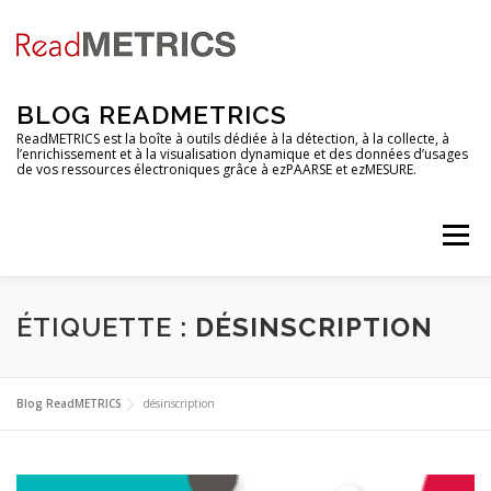
Aller
au
contenu
BLOG READMETRICS
ReadMETRICS est la boîte à outils dédiée à la détection, à la collecte, à
l’enrichissement et à la visualisation dynamique et des données d’usages
de vos ressources électroniques grâce à ezPAARSE et ezMESURE.
Menu
NOUVELLES FONCTIONNALITES
ÉTIQUETTE :
DÉSINSCRIPTION
ANALYSES DE PLATEFORMES
TUTORIELS
Blog ReadMETRICS
désinscription
RENDEZ-VOUS
EZCOUNTER
FAQ & GLOSSAIRE